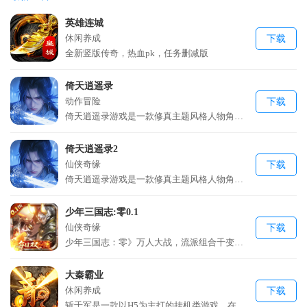
英雄连城
休闲养成
下载
全新竖版传奇，热血pk，任务删减版
倚天逍遥录
动作冒险
下载
倚天逍遥录游戏是一款修真主题风格人物角色游戏
倚天逍遥录2
仙侠奇缘
下载
倚天逍遥录游戏是一款修真主题风格人物角色游戏
少年三国志:零0.1
仙侠奇缘
下载
少年三国志：零》万人大战，流派组合千变万化， 兵将军师皆有可为。品质升级，龙魂觉醒，称霸九州战场！ 内部玩家充值全部0.1折，充值100元仅需1元
大秦霸业
休闲养成
下载
斩千军是一款以H5为主打的挂机类游戏，在游戏中你可以分别扮演战、法、道三个不同的角色在进行战斗，炫酷的装备和炫丽的翅膀特效会让让你有一种身临其境的感觉；同时游戏采用放置式的玩法，能让你在百忙之中也可以一尝超爽的PK快感